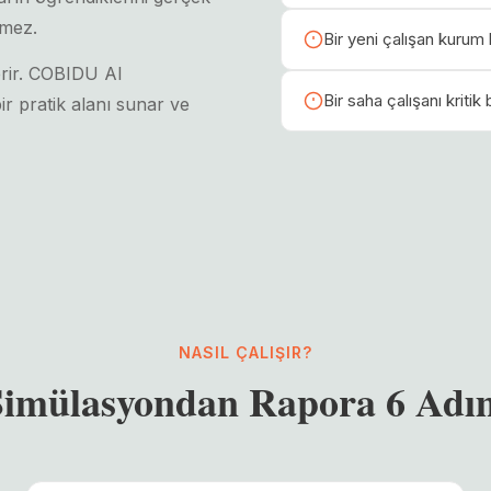
emez.
Bir yeni çalışan kurum k
verir. COBIDU AI
Bir saha çalışanı kriti
r pratik alanı sunar ve
NASIL ÇALIŞIR?
Simülasyondan Rapora 6 Adı