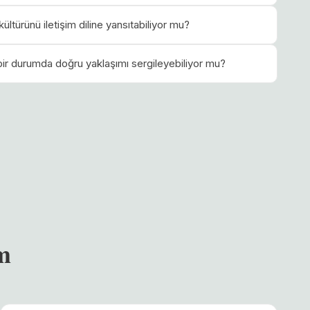
ültürünü iletişim diline yansıtabiliyor mu?
k bir durumda doğru yaklaşımı sergileyebiliyor mu?
m