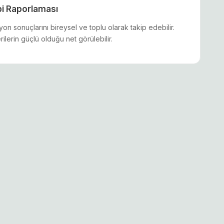
bi Raporlaması
yon sonuçlarını bireysel ve toplu olarak takip edebilir.
lerin güçlü olduğu net görülebilir.