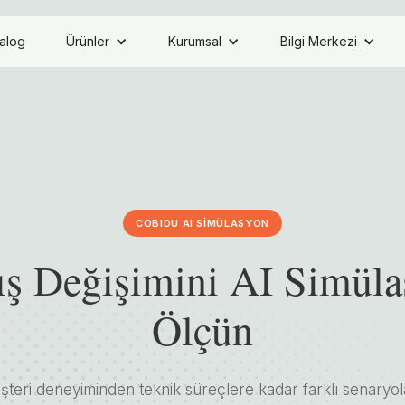
alog
Ürünler
Kurumsal
Bilgi Merkezi
COBIDU AI SİMÜLASYON
ş Değişimini AI Simüla
Ölçün
üşteri deneyiminden teknik süreçlere kadar farklı senaryol