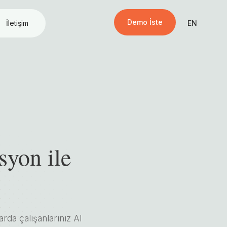
Demo İste
İletişim
EN
syon ile
arda çalışanlarınız AI