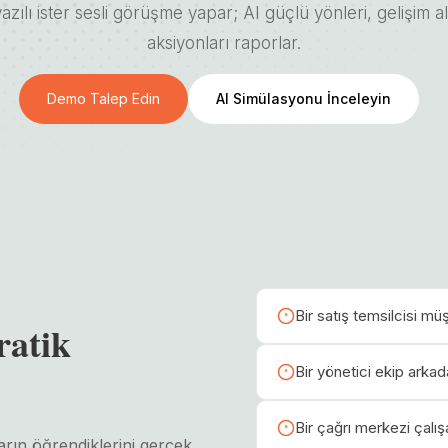
yazılı ister sesli görüşme yapar; AI güçlü yönleri, gelişim a
aksiyonları raporlar.
Demo Talep Edin
AI Simülasyonu İnceleyin
Bir satış temsilcisi müş
ratik
Bir yönetici ekip arkada
Bir çağrı merkezi çalış
rın öğrendiklerini gerçek