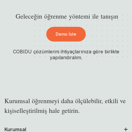
G
e
l
e
c
e
ğ
i
n
ö
ğ
r
e
n
m
e
y
ö
n
t
e
m
i
i
l
e
t
a
n
ı
ş
ı
n
Demo İste
COBIDU çözümlerini ihtiyaçlarınıza göre birlikte
yapılandıralım.
Kurumsal öğrenmeyi daha ölçülebilir, etkili ve
kişiselleştirilmiş hale getirin.
Kurumsal